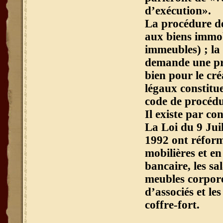
d’exécution».
La procédure de
aux biens immobi
immeubles) ; la 
demande une pro
bien pour le cr
légaux constitue
code de procédur
Il existe par co
La Loi du 9 Juil
1992 ont réformé
mobilières et e
bancaire, les sal
meubles corporel
d’associés et le
coffre-fort.