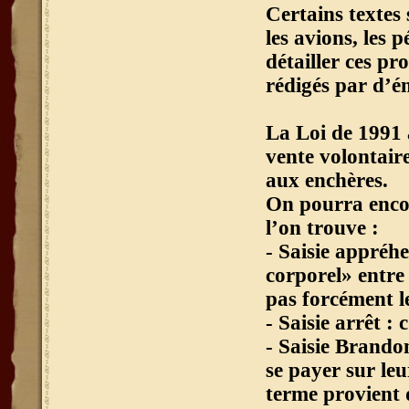
Certains textes 
les avions, les 
détailler ces pr
rédigés par d’ém
La Loi de 1991 
vente volontaire
aux enchères.
On pourra encor
l’on trouve :
- Saisie appréh
corporel» entre 
pas forcément le
- Saisie arrêt : 
- Saisie Brandon
se payer sur leu
terme provient 