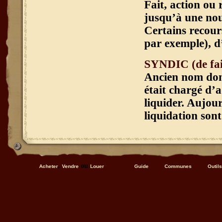
Fait, action ou 
jusqu’à une nou
Certains recour
par exemple), d’
SYNDIC (de fail
Ancien nom donn
était chargé d’a
liquider. Aujour
liquidation sont
,
ou
Acheter
Vendre
Louer
Guide
Communes
Outils