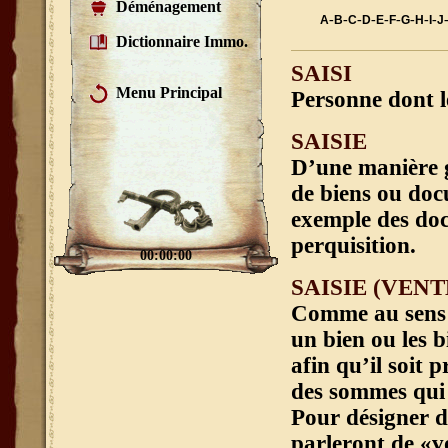
Déménagement
-
-
-
-
-
-
-
-
-
A
B
C
D
E
F
G
H
I
J
Dictionnaire Immo.
SAISI
Menu Principal
Personne dont le
SAISIE
D’une manière gé
de biens ou docu
exemple des doc
perquisition.
00:00:00
SAISIE (VENT
Comme au sens g
un bien ou les b
afin qu’il soit
des sommes qui 
Pour désigner d’
parleront de «vo