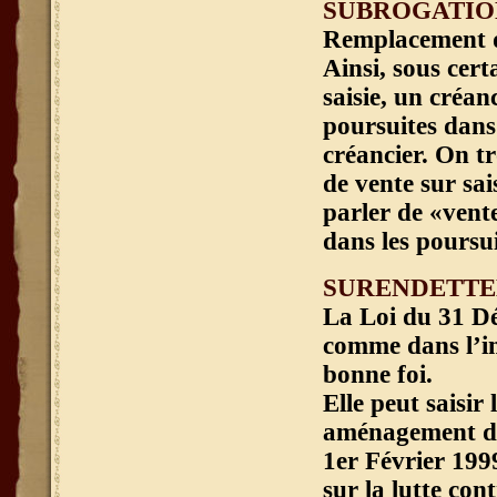
SUBROGATIO
Remplacement d
Ainsi, sous cert
saisie, un créan
poursuites dans
créancier. On t
de vente sur sa
parler de «vente
dans les poursui
SURENDETT
La Loi du 31 Dé
comme dans l’imp
bonne foi.
Elle peut saisi
aménagement de 
1er Février 1999
sur la lutte con