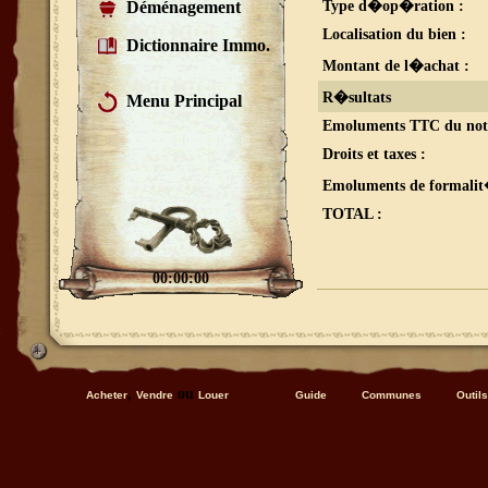
Déménagement
Type d�op�ration :
Localisation du bien :
Dictionnaire Immo.
Montant de l�achat :
R�sultats
Menu Principal
Emoluments TTC du nota
Droits et taxes :
Emoluments de formalit
TOTAL
:
00:00:00
,
ou
Acheter
Vendre
Louer
Guide
Communes
Outils