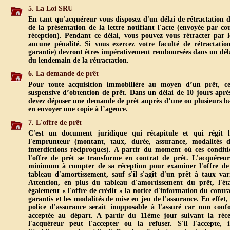
5. La Loi SRU
En tant qu'acquéreur vous disposez d'un délai de rétractation
de la présentation de la lettre notifiant l'acte (envoyée par 
réception). Pendant ce délai, vous pouvez vous rétracter par
aucune pénalité. Si vous exercez votre faculté de rétractati
garantie) devront êtres impérativement remboursées dans un dé
du lendemain de la rétractation.
6. La demande de prêt
Pour toute acquisition immobilière au moyen d’un prêt, cel
suspensive d’obtention de prêt. Dans un délai de 10 jours apr
devez déposer une demande de prêt auprès d’une ou plusieurs ba
en envoyer une copie à l’agence.
7. L'offre de prêt
C'est un document juridique qui récapitule et qui régit l
l'emprunteur (montant, taux, durée, assurance, modalités 
interdictions réciproques). A partir du moment où ces conditio
l'offre de prêt se transforme en contrat de prêt. L'acquéreur
minimum à compter de sa réception pour examiner l'offre de pr
tableau d'amortissement, sauf s'il s'agit d'un prêt à taux vari
Attention, en plus du tableau d'amortissement du prêt, l'éta
également « l'offre de crédit » la notice d'information du contra
garantis et les modalités de mise en jeu de l'assurance. En effet,
police d'assurance serait inopposable à l'assuré car non conf
acceptée au départ. A partir du 11ème jour suivant la réce
l'acquéreur peut l'accepter ou la refuser. S'il l'accepte, 