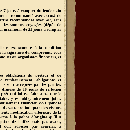
 de 7 jours à compter du lendemain
courrier recommandé avec accusé de
 lettre recommandée avec AR, sans
on, les sommes engagées (dépôt de
lai maximum de 21 jours à compter
le-ci est soumise à la condition
ès la signature du compromis, vous
nques ou organismes financiers, et
es obligations du prêteur et de
de remboursement, obligations et
ns sont acceptées par les parties,
 dispose de 10 jours de réflexion
êt qui lui est faite ainsi que le
able, y est obligatoirement joint.
blissement financier doit joindre
t d'assurance indiquant les risques
 toute modification ultérieure de la
orme à la police d'origine qu'il a
ption de l'offre mais pas avant,
il doit adresser par courrier, à