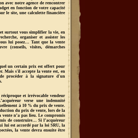
ion avec notre agence de rencontrer
udget en fonction de votre capacité
 le site, une calculette financière
t surtout vous simplifier la vie, en
cherche, organiser et assister les
 vous lui posez… Tant que la vente
re (conseils, visites, démarches
uel un certain prix est offert pour
. Mais s'il accepte la vente est, en
 de procéder à la signature d'un
s.
réciproque et irrévocable vendeur
 L’acquéreur verse une indemnité
uellement à 10 % du prix de vente.
uction du prix de vente, lors de la
la vente n’a pas lieu. Le compromis
rmis de construire… Si l’acquéreur
i lui est accordé par la loi SRU, la
ectées, la vente devra ensuite être