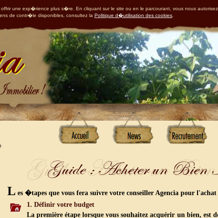
offrir une exp�rience plus s�re. En cliquant sur le site ou en le parcourant, vous nous autorisez
yens de contr�le disponibles, consultez la
Politique d�utilisation des cookies
.
L
es �tapes que vous fera suivre votre conseiller Agencia pour l'achat
1. Définir votre budget
La première étape lorsque vous souhaitez acquérir un bien, est d