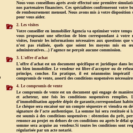
Nous vous conseillons après avoir effectué une première simulat
nos partenaires financiers. Ces spécialistes confirmeront votre b
de remboursement mensuel. Nous avons mis à votre disposition sur
pour vous aider.
2. Les visites
Votre conseiller en immobilier Agencia va optimiser votre temps e
vous proposant une sélection de bien correspondant à votre re
visites, fournir les informations nécessaires aux questions que
n’est pas réalisée, quels que soient les moyens mis en œuv
administratives…) l’agence ne perçoit aucune commission.
3. L'offre d'achat
L'offre d'achat est un document spécifique et juridique dans leq
un bien immobilier. Le vendeur est libre d'accepter ou de refuser
principe, conclue. En pratique, il est néanmoins impératif
compromis de vente, assorti des conditions suspensives nécessaire
4. Le compromis de vente
Le compromis de vente est un document qui engage de manière 
et acheteur, une fois les conditions suspensives remplies.
d’immobilisation appelée dépôt de garantie,correspondant habit
Le chèque sera encaissé sur un compte séquestre et viendra en déd
signature de l’acte authentique. La somme lui sera restituée si 
est soumis à des conditions suspensives : obtention du prêt, pe
renonce au projet en dehors de ces conditions ou après le délai qu
somme sera acquise au vendeur.Si toutes les conditions sont resp
régularisée par un acte notarié.