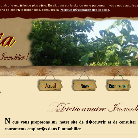
offrir une exp�rience plus s�re. En cliquant sur le site ou en le parcourant, vous nous autorisez
yens de contr�le disponibles, consultez la
Politique d�utilisation des cookies
.
N
ous vous proposons sur notre site de d�couvrir et de consulter 
couraments employ�s dans l'immobilier.