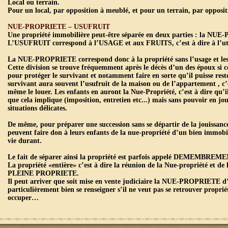
Local ou terrain.
Pour un local, par opposition à meublé, et pour un terrain, par opposit
NUE-PROPRIETE – USUFRUIT
Une propriété immobilière peut-être séparée en deux parties : la N
L’USUFRUIT correspond à l’USAGE et aux FRUITS, c’est à dire à l’util
La NUE-PROPRIETE correspond donc à la propriété sans l’usage et les
Cette division se trouve fréquemment après le décès d’un des époux si ce
pour protéger le survivant et notamment faire en sorte qu’il puisse res
survivant aura souvent l’usufruit de la maison ou de l’appartement , c’e
même le louer. Les enfants en auront la Nue-Propriété, c’est à dire qu’il
que cela implique (imposition, entretien etc...) mais sans pouvoir en jou
situations délicates.
De même, pour préparer une succession sans se départir de la jouissance
peuvent faire don à leurs enfants de la nue-propriété d’un bien immobili
vie durant.
Le fait de séparer ainsi la propriété est parfois appelé DEMEMBREMEN
La propriété «entière» c’est à dire la réunion de la Nue-propriété et de 
PLEINE PROPRIETE.
Il peut arriver que soit mise en vente judiciaire la NUE-PROPRIETE d
particulièrement bien se renseigner s’il ne veut pas se retrouver propri
occuper…