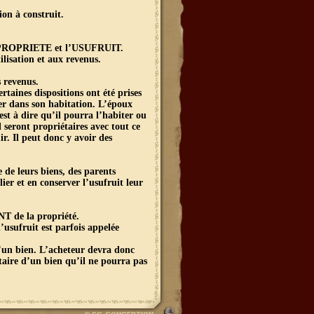
ion à construit.
UE-PROPRIETE et l’USUFRUIT.
isation et aux revenus.
 revenus.
rtaines dispositions ont été prises
ter dans son habitation. L’époux
st à dire qu’il pourra l’habiter ou
 seront propriétaires avec tout ce
ir. Il peut donc y avoir des
 de leurs biens, des parents
er et en conserver l’usufruit leur
T de la propriété.
l’usufruit est parfois appelée
’un bien. L’acheteur devra donc
étaire d’un bien qu’il ne pourra pas