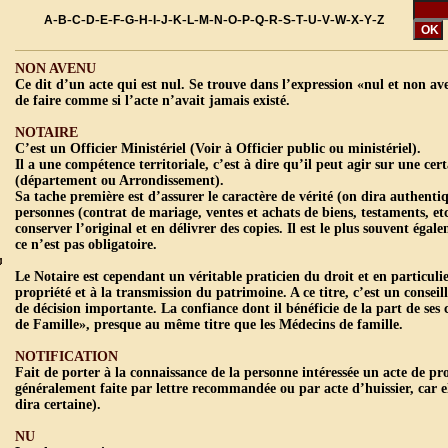
-
-
-
-
-
-
-
-
-
-
-
-
-
-
-
-
-
-
-
-
-
-
-
-
-
A
B
C
D
E
F
G
H
I
J
K
L
M
N
O
P
Q
R
S
T
U
V
W
X
Y
Z
NON AVENU
Ce dit d’un acte qui est nul. Se trouve dans l’expression «nul et non ave
de faire comme si l’acte n’avait jamais existé.
NOTAIRE
C’est un Officier Ministériel (Voir à Officier public ou ministériel).
Il a une compétence territoriale, c’est à dire qu’il peut agir sur une cert
(département ou Arrondissement).
Sa tache première est d’assurer le caractère de vérité (on dira authentiq
personnes (contrat de mariage, ventes et achats de biens, testaments, etc…
conserver l’original et en délivrer des copies. Il est le plus souvent égal
ce n’est pas obligatoire.
Le Notaire est cependant un véritable praticien du droit et en particuli
propriété et à la transmission du patrimoine. A ce titre, c’est un conseil
de décision importante. La confiance dont il bénéficie de la part de ses 
de Famille», presque au même titre que les Médecins de famille.
NOTIFICATION
Fait de porter à la connaissance de la personne intéressée un acte de pro
généralement faite par lettre recommandée ou par acte d’huissier, car el
dira certaine).
NU