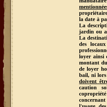
mandataire
mentionnée
propriétair
la date à pa
La descript
jardin ou a
La destinati
des locaux
profession
loyer ainsi 
montant du 
de loyer ho
bail, ni lo
doivent êtr
caution so
copropriét
concernant 
l'usage de