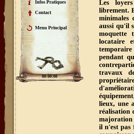
Les loyer
Infos Pratiques
librement. 
Contact
minimales d
aussi qu'il 
Menu Principal
moquette t
locataire 
temporair
pendant que
contreparti
travaux de
00:00:00
propriétai
d'améliorat
équipement, 
lieux, une 
réalisation 
majoration 
il n'est pas