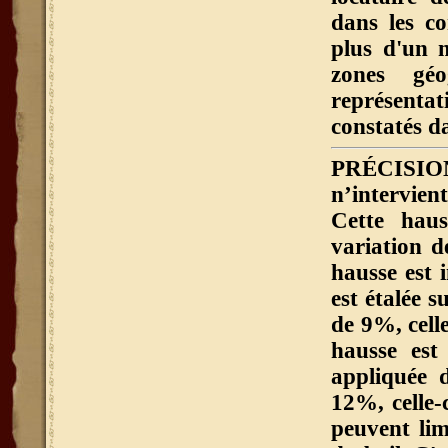
dans les c
plus d'un m
zones géo
représenta
constatés d
PRÉCISI
n’intervien
Cette haus
variation d
hausse est 
est étalée 
de 9%, cell
hausse est
appliquée 
12%, celle-
peuvent lim