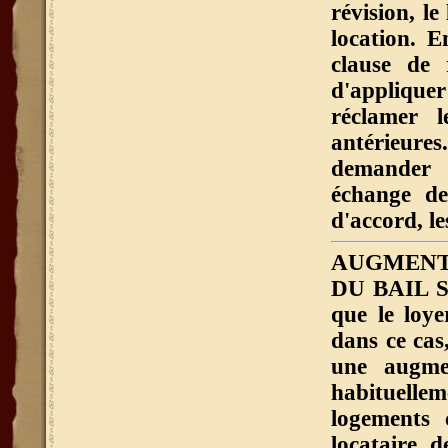
révision, l
location. E
clause de 
d'applique
réclamer 
antérieures
demander 
échange de
d'accord, l
AUGMENT
DU BAIL Si 
que le loye
dans ce cas
une augme
habituell
logements 
locataire 