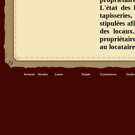
L'état des l
tapisseries
stipulées af
des locaux.
propriétair
au locataire
,
ou
Acheter
Vendre
Louer
Guide
Communes
Outils