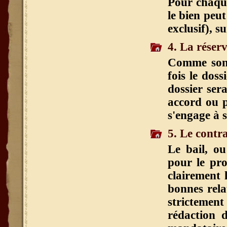
Pour chaque
le bien peut
exclusif), s
4. La réser
Comme son n
fois le doss
dossier ser
accord ou pa
s'engage à s
5. Le contra
Le bail, ou
pour le pro
clairement l
bonnes relat
strictement
rédaction d