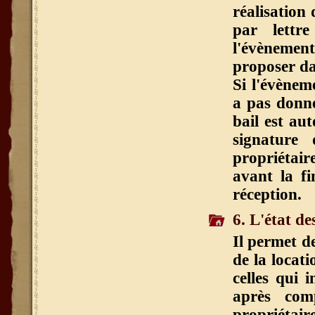
réalisation
par lettr
l'évènemen
proposer dan
Si l'évèneme
a pas donné
bail est au
signature
propriétair
avant la f
réception.
6. L'état de
Il permet d
de la locati
celles qui 
après com
propriétair