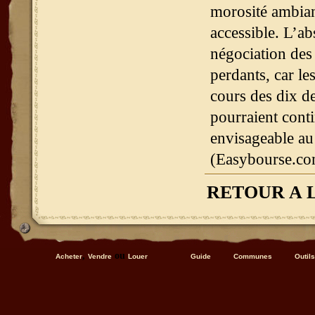
morosité ambiant
accessible. L’ab
négociation des 
perdants, car le
cours des dix de
pourraient cont
envisageable au
(Easybourse.co
RETOUR A 
,
ou
Acheter
Vendre
Louer
Guide
Communes
Outils