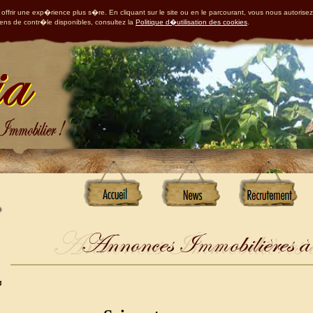
offrir une exp�rience plus s�re. En cliquant sur le site ou en le parcourant, vous nous autorisez
yens de contr�le disponibles, consultez la
Politique d�utilisation des cookies
.