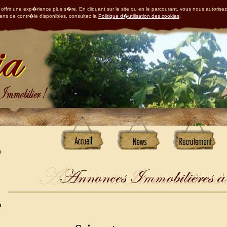
offrir une exp�rience plus s�re. En cliquant sur le site ou en le parcourant, vous nous autorisez
yens de contr�le disponibles, consultez la
Politique d�utilisation des cookies
.