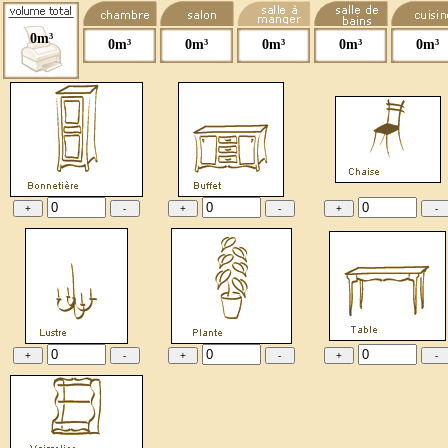
0m³
0m³
0m³
0m³
0m³
0m³